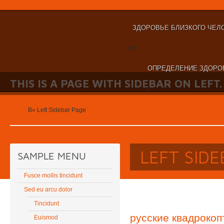
ЗДОРОВЬЕ БЛИЗКОГО ЧЕЛ
nt
ОПРЕДЕЛЕНИЕ ЗДОРО
THIS IS A PAGE WITH SIDEBAR ON LEFT.
nt
Home
В»
Left Sidebar Page
LEFT SID
SAMPLE MENU
Fusce mollis tincidunt
Sed eu arcu dolor
Tincidunt
русские квадроко
Euismod