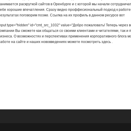
занимается раскруткой сайтов в Оренбурге и с которой мы начали сотрудничат
себе хорошие впечатления. Сразу видно проффесиональный подход к работе и 
результатах поговорим позже. Ссылка на их профиль в данном ресурсе вот
nput type="hidden" id="cmt_src_1032" value="Добро пожаловать! Теперь через
компании Вы сможете как общаться со своими клиентами и читателями, так и
бизнеса. О возможностях и перспективах применения корпоративного блога мо
работе на сайте и наших нововведениях можете посмотреть здесь .