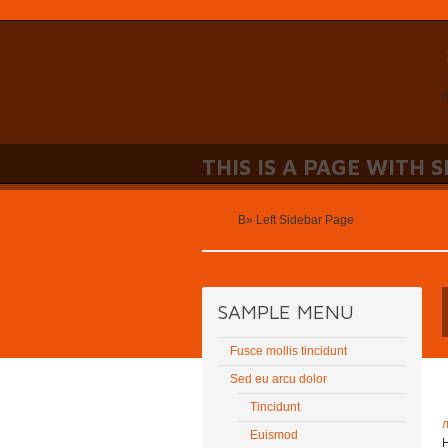
n
THIS IS A PAGE WITH 
Home
В»
Left Sidebar Page
SAMPLE MENU
Fusce mollis tincidunt
Sed eu arcu dolor
Tincidunt
Euismod