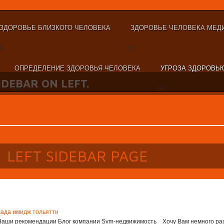
ЗДОРОВЬЕ БЛИЗКОГО ЧЕЛОВЕКА
ЗДОРОВЬЕ ЧЕЛОВЕКА МЕД
t
nt
ОПРЕДЕЛЕНИЕ ЗДОРОВЬЯ ЧЕЛОВЕКА
УГРОЗА ЗДОРОВЬ
SIDEBAR ON LEFT.
nt
nt
LEFT SIDEBAR PAGE
лада имидж тольятти
Наши рекомендации Блог компании Svm-недвижимость Хочу Вам немного расск