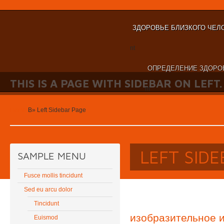
ЗДОРОВЬЕ БЛИЗКОГО ЧЕЛ
nt
ОПРЕДЕЛЕНИЕ ЗДОРО
THIS IS A PAGE WITH SIDEBAR ON LEFT.
nt
Home
В»
Left Sidebar Page
LEFT SID
SAMPLE MENU
Fusce mollis tincidunt
Sed eu arcu dolor
Tincidunt
изобразительное и
Euismod